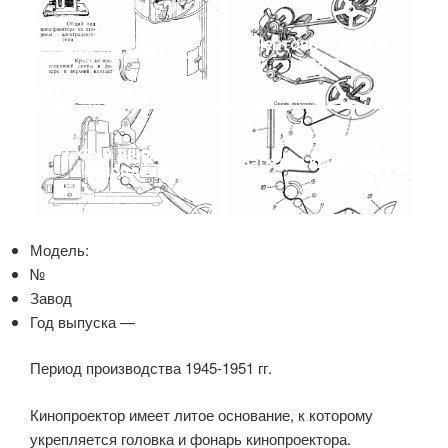
Лентопротяжный
Вид сзади и ОПС
тракт
Схема движения
Зарядка киноплёнки
киноплёнки
Модель:
№
Завод
Год выпуска —
Период производства 1945-1951 гг.
Кинопроектор имеет литое основание, к которому
укрепляется головка и фонарь кинопроектора.