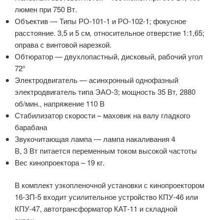
люмен при 750 Вт.
Объектив — Типы РО-101-1 и РО-102-1; фокусное
расстояние. 3,5 и 5 см
,
относительное отверстие 1:1,65;
оправа с винтовой нарезкой.
Обтюратор — двухлопастный, дисковый, рабочий угол
72°
Электродвигатель — асинхронный однофазный
электродвигатель типа ЭАО-3; мощность 35 Вт
,
2880
об/мин., напряжение 110 В
Стабилизатор скорости – маховик на валу гладкого
барабана
Звукочитающая лампа — лампа накаливания 4
В, 3 Вт питается переменным током высокой частоты
Вес кинопроектора – 19 кг.
В комплект узкопленочной установки с кинопроектором
16-ЗП-5 входит усилительное устройство КПУ-46 или
КПУ-47, автотрансформатор КАТ-11 и складной