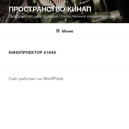
Перейти
ПРОСТРАНСТВО КИНАП
к
Пространство действующей Отечественной киноаппаратуры
содержимому
Меню
КИНОПРОЕКТОР А164А
Сайт работает на WordPress