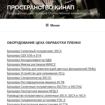
Перейти
ПРОСТРАНСТВО КИНАП
к
Пространство действующей Отечественной киноаппаратуры
содержимому
Меню
ОБОРУДОВАНИЕ ЦЕХА ОБРАБОТКИ ПЛЕНКИ
Брошюра Склеечный полуавтомат 35СА
Брошюра OZX 3/35 и 3/16
Брошюра Кинодешифратор КДШ
Брошюра Миксер растворов МИКС2
Брошюра Прибор для комплектаций цветных фильмокопий ПКФЦ
Брошюра Устройство для склеивания ЛСЦ
Брошюра Синхронизатор 35СО1
Брошюра Реставрационная машина 45 П8
Брошюра Склеечные полуавтоматы-35СПА1 и 35СПА2
Брошюра Паспортная машина МПД-3
Руководство полуавтоматы склеечные 35СА, 32СА и 16СА
Брошюра Гальваническая установка РЭС-2
Брошюра Контрольная киноустановка А177А